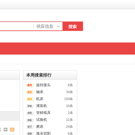
本周搜索排行
旋转接头
6条
轴承
34条
机床
150条
灌装机
10条
管材模具
2条
试验机
11条
磨床
24条
激光切割
6条