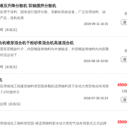
液压升降分散机 双轴搅拌分散机
应用于涂料、固体进行搅拌分散、溶解的高效设备，广泛应用涂料、油
产品，该机由液
2019-09-11 10:15
司
[未核实]
合机锥形混合机干粉砂浆混合机高速混合机
置双层螺旋叶片，内部螺旋将物料向外侧输送，外部螺旋将物料向内部聚
对流运动下，
2015-08-18 10:50
司
[未核实]
机
4500
应用领域工程建筑物料类型固体颗粒适用物料原子灰动力类型电动布局形
1
-200搅拌方
2018-07-30 15:23
公司
[未核实]
3500
用领域化工物料类型固-液适用物料胶水动力类型气动布局形式立式品牌