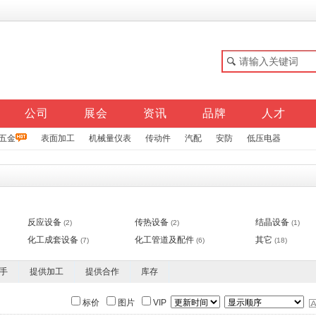
公司
展会
资讯
品牌
人才
五金
表面加工
机械量仪表
传动件
汽配
安防
低压电器
反应设备
传热设备
结晶设备
(2)
(2)
(1)
化工成套设备
化工管道及配件
其它
(7)
(6)
(18)
手
提供加工
提供合作
库存
标价
图片
VIP