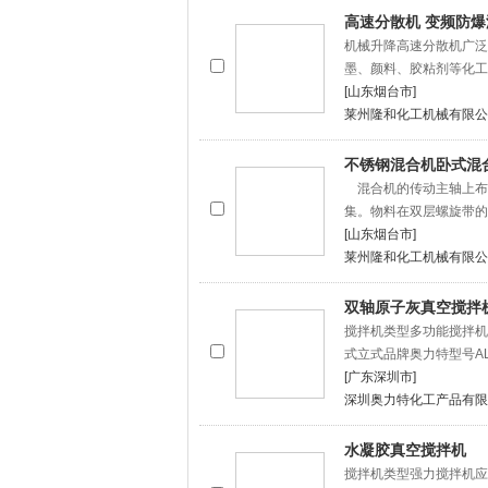
高速分散机 变频防爆
机械升降高速分散机广泛
墨、颜料、胶粘剂等化工
[山东烟台市]
莱州隆和化工机械有限公
不锈钢混合机卧式混
混合机的传动主轴上布
集。物料在双层螺旋带的
[山东烟台市]
莱州隆和化工机械有限公
双轴原子灰真空搅拌
搅拌机类型多功能搅拌机
式立式品牌奥力特型号ALT
[广东深圳市]
深圳奥力特化工产品有限
水凝胶真空搅拌机
搅拌机类型强力搅拌机应