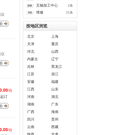
五轴加工中心
2条
维修
21条
面议
按地区浏览
北京
上海
天津
重庆
河北
山西
面议
内蒙古
辽宁
吉林
黑龙江
江苏
浙江
安徽
福建
江西
山东
0.00
/台
台起订
河南
湖北
湖南
广东
广西
海南
四川
贵州
云南
西藏
0.00
/台
陕西
甘肃