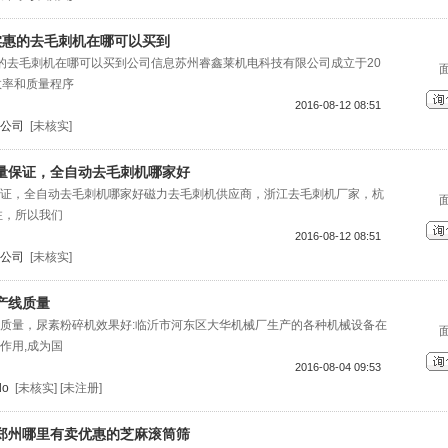
实惠的去毛刺机在哪可以买到
的去毛刺机在哪可以买到公司信息苏州睿鑫莱机电科技有限公司成立于20
的效率和质量程序
2016-08-12 08:51
公司
[未核实]
量保证，全自动去毛刺机哪家好
证，全自动去毛刺机哪家好磁力去毛刺机供应商，浙江去毛刺机厂家，杭
注，所以我们
2016-08-12 08:51
公司
[未核实]
产线质量
质量，尿素粉碎机效果好:临沂市河东区大华机械厂生产的各种机械设备在
作用,成为国
2016-08-04 09:53
o
[未核实] [未注册]
郑州哪里有卖优惠的芝麻滚筒筛