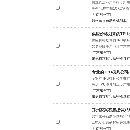
便宜的芝麻滚筒筛，郑州
湖型号JX重量10KG物
[河南郑州市]
郑州家兴石磨机械加工厂
供应价格划算的TPU
供应价格划算的TPU模
知名品牌生产地址广东省
[广东东莞市]
东莞市京莱宝精密模具有
专业的TPU模具公司
专业的TPU模具公司推荐
深圳TPU模具加工，广州
[广东东莞市]
东莞市京莱宝精密模具有
郑州家兴石磨提供郑
郑州家兴石磨提供郑州地
工电动石磨品牌家兴规格
[河南郑州市]