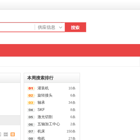
本周搜索排行
灌装机
10条
旋转接头
6条
轴承
34条
SKF
8条
激光切割
6条
五轴加工中心
2条
机床
150条
电机
27条