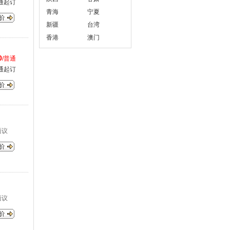
通起订
青海
宁夏
新疆
台湾
香港
澳门
0
/普通
通起订
面议
面议