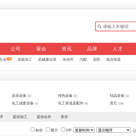
公司
展会
资讯
品牌
人才
五金
表面加工
机械量仪表
传动件
汽配
安防
低压电器
反应设备
传热设备
结晶设备
(2)
(2)
(1)
化工成套设备
化工管道及配件
其它
(7)
(6)
(18)
手
提供加工
提供合作
库存
标价
图片
VIP