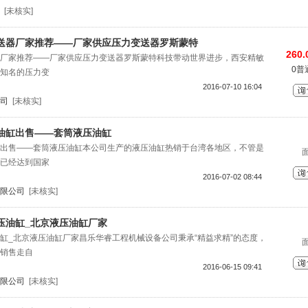
[未核实]
送器厂家推荐——厂家供应压力变送器罗斯蒙特
260.
厂家推荐——厂家供应压力变送器罗斯蒙特科技带动世界进步，西安精敏
0普
知名的压力变
2016-07-10 16:04
司
[未核实]
油缸出售——套筒液压油缸
出售——套筒液压油缸本公司生产的液压油缸热销于台湾各地区，不管是
已经达到国家
2016-07-02 08:44
限公司
[未核实]
压油缸_北京液压油缸厂家
缸_北京液压油缸厂家昌乐华睿工程机械设备公司秉承“精益求精”的态度，
销售走自
2016-06-15 09:41
限公司
[未核实]