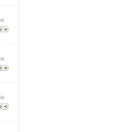
面议
面议
面议