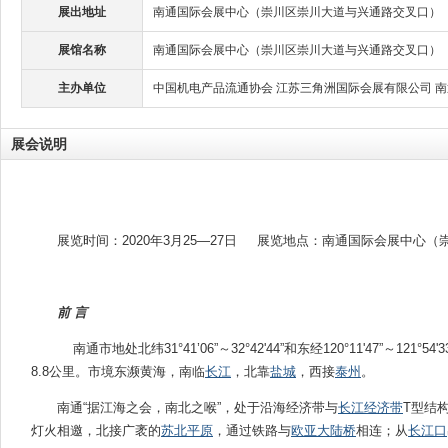
展出地址
南通国际会展中心（崇川区崇川大道与兴通路交叉口）
展馆名称
南通国际会展中心（崇川区崇川大道与兴通路交叉口）
主办单位
中国机电产品流通协会 江苏三角洲国际会展有限公司 
展会说明
展览时间：2020年3月25—27日 展览地点：南通国际会展中心
前 言
南通市地处北纬31°41’06”～32°42'44”和东经120°11'47”～121
8.8公里。市境东濒黄海，南临
长江
，北靠
盐城
，西接
泰州
。
南通“据江海之会，南北之喉”，处于沿海经济带与
长江经济带
T型结
灯火相邀，北接广袤的
苏北平原
，通过铁路与
欧亚大陆桥
相连；从
长江口