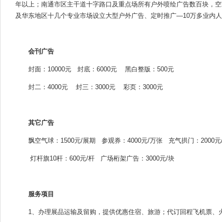
年以上；南通市区主干道十字路口及重点场所有户外喷绘广告数百块，空飘
及华东地区十几个专业市场设立大型户外广告、定时推广—10万多业内
会刊广告
封面：10000元 封底：6000元 黑白整版：500元
封二：4000元 封三：3000元 彩页：3000元
其它广告
飘空气球：1500元/展期 参观券：4000元/万张 充气拱门：2000元
灯杆旗10杆：600元/杆 广场桁架广告：3000元/块
服务项目
1、办理展品运输及留购，提供优惠住宿、旅游；代订回程飞机票、