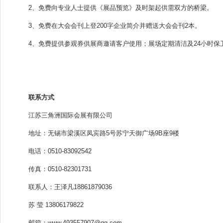
2、免费向专业人士提供《展品预览》及时架起供需双方的桥梁。
3、免费在大会会刊上登200字企业简介并赠送大会会刊2本。
4、免费提供参观券供展商邀请客户使用；展场定期清洁及24小时保
联系方式
江苏三角洲国际会展有限公司
地址：无锡市梁溪区凤宾路
5号苏宁天御广场9B座9楼
电话：
0510-83092542
传真：
0510-82301731
联系人：王泽凡
18861879036
苏 莹
13806179822
邮箱：
www.493557907@qq.com