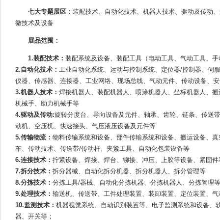
七大专题展区：
装配技术、自动化技术、机器人技术、驱动及传动、连
微技术及设备
展品范围：
1.装配技术：
装配系统及设备、装配工具（电动工具、气动工具、手
2.自动化技术：
工业自动化系统、运动与控制系统、定位器/控制器、伺
仪器、传感器、连接器、工业网络、现场总线、气动元件、传动设备、安
3.机器人技术：
焊接机器人、装配机器人、喷涂机器人、坐标机器人、搬
机械手、助力机械手等
4.驱动及传动:
旋转分度台、导向设备及元件、轴承、齿轮、链条、传送
动机、空压机、快速接头、气压液压设备及元件等
5.传输物流：
物料传输系统和设备、部件传输系统和设备、搬运设备、真
车、传动技术、传送带/传动杆、夹紧工具、自动化包装设备等
6.连接技术：
拧紧设备、焊接、焊台、铆接、冲压、上胶等设备、紧固件
7.拆分技术：
拆分器械、自动化拆分机器、拆分机器人、拆分管理等
8.分拣技术：
分拣工具/器械、自动化分拣机器、分拣机器人、分拣管理
9.处理技术：
输送机、传送带、工件处理装置、装卸装置、定位装置、气动
10.监测技术：
机器视觉系统、自动识别装置等、电子监测系统和设备、
器、开关等；