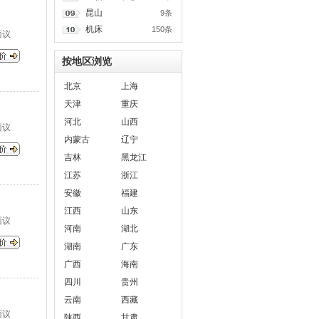
昆山
9条
机床
150条
面议
按地区浏览
北京
上海
天津
重庆
河北
山西
面议
内蒙古
辽宁
吉林
黑龙江
江苏
浙江
安徽
福建
江西
山东
面议
河南
湖北
湖南
广东
广西
海南
四川
贵州
云南
西藏
面议
陕西
甘肃