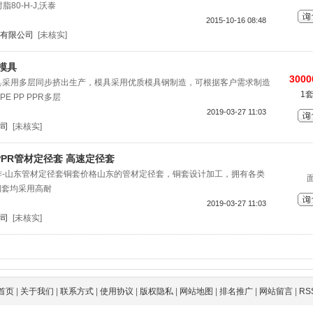
封脂80-H-J,沃泰
2015-10-16 08:48
有限公司
[未核实]
合模具
3000
复合模具采用多层同步挤出生产，模具采用优质模具钢制造，可根据客户需求制造
1
 PP PPR多层
2019-03-27 11:03
司
[未核实]
 PPR管材定径套 高速定径套
作-山东管材定径套铜套价格山东的管材定径套，铜套设计加工，拥有各类
铜套均采用高耐
2019-03-27 11:03
司
[未核实]
首页
|
关于我们
|
联系方式
|
使用协议
|
版权隐私
|
网站地图
|
排名推广
|
网站留言
|
RS