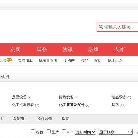
公司
展会
资讯
品牌
人才
五金
表面加工
机械量仪表
传动件
汽配
安防
低压电器
及配件
反应设备
传热设备
结晶设备
(2)
(2)
(1)
化工成套设备
化工管道及配件
其它
(7)
(6)
(18)
手
提供加工
提供合作
库存
标价
图片
VIP