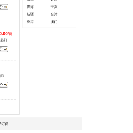
青海
宁夏
新疆
台湾
香港
澳门
0.00
/套
套起订
面议
S订阅