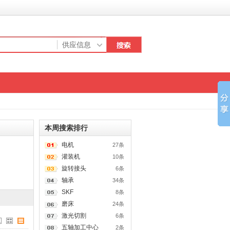
本周搜索排行
电机
27条
灌装机
10条
旋转接头
6条
轴承
34条
SKF
8条
磨床
24条
激光切割
6条
五轴加工中心
2条