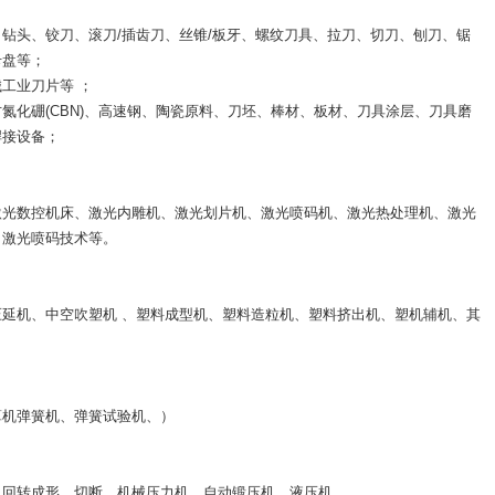
钻头、铰刀、滚刀/插齿刀、丝锥/板牙、螺纹刀具、拉刀、切刀、刨刀、锯
卡盘等；
工业刀片等 ；
氮化硼(CBN)、高速钢、陶瓷原料、刀坯、棒材、板材、刀具涂层、刀具磨
焊接设备；
激光数控机床、激光内雕机、激光划片机、激光喷码机、激光热处理机、激光
、激光喷码技术等。
延机、中空吹塑机 、塑料成型机、塑料造粒机、塑料挤出机、塑机辅机、其
算机弹簧机、弹簧试验机、）
、回转成形、切断、机械压力机、自动锻压机、液压机、