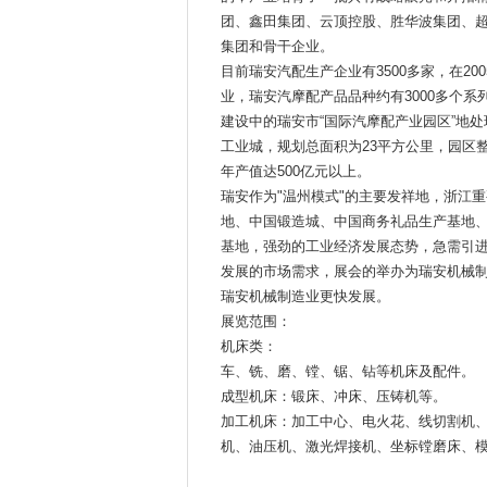
团、鑫田集团、云顶控股、胜华波集团、
集团和骨干企业。
目前瑞安汽配生产企业有3500多家，在20
业，瑞安汽摩配产品品种约有3000多个系
建设中的瑞安市“国际汽摩配产业园区”地
工业城，规划总面积为23平方公里，园区整
年产值达500亿元以上。
瑞安作为"温州模式"的主要发祥地，浙江
地、中国锻造城、中国商务礼品生产基地
基地，强劲的工业经济发展态势，急需引
发展的市场需求，展会的举办为瑞安机械
瑞安机械制造业更快发展。
展览范围：
机床类：
车、铣、磨、镗、锯、钻等机床及配件。
成型机床：锻床、冲床、压铸机等。
加工机床：加工中心、电火花、线切割机
机、油压机、激光焊接机、坐标镗磨床、