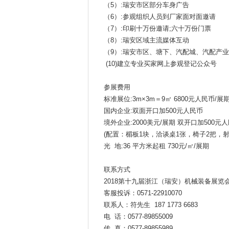
（5）:瑞安市区部分车身广告
（6）:参观组织人员到厂家面对面邀请
（7）:印刷十万份邀请;六十万份门票
（8）:瑞安区域主流媒体互动
（9）:瑞安市区、塘下、汽配城、汽配产业
(10)建立专业买家网上参观登记公众号
参展费用
标准展位:3m×3m＝9㎡ 6800元人民币/展
国内企业:双面开口加500元人民币
境外企业:2000美元/展期 双开口加500元
(配置：楣板1块，洽谈桌1张，椅子2把，射
光 地:36 平方米起租 730元/㎡/展期
联系方式
2018第十九届浙江（瑞安）机械装备展览
客服投诉：0571-22910070
联系人：符先生 187 1773 6683
电 话：0577-89855009
传 真：0577-89855989