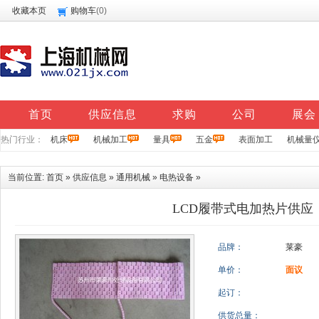
收藏本页
购物车
(
0
)
首页
供应信息
求购
公司
展会
热门行业：
机床
机械加工
量具
五金
表面加工
机械量
当前位置:
首页
»
供应信息
»
通用机械
»
电热设备
»
LCD履带式电加热片供应
品牌：
莱豪
单价：
面议
起订：
供货总量：