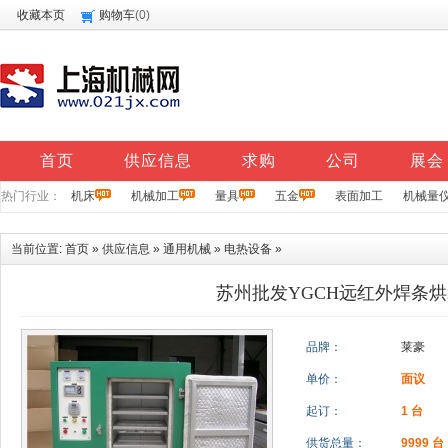
收藏本页
购物车
(
0
)
首页
供应信息
求购
公司
展会
热门行业：
机床
机械加工
量具
五金
表面加工
机械量
当前位置:
首页
»
供应信息
»
通用机械
»
电热设备
»
苏州批发YGCH远红外焊条
品牌：
莱豪
单价：
面议
起订：
1 台
供货总量：
9999 台