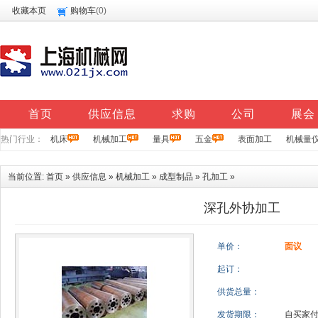
收藏本页
购物车
(
0
)
首页
供应信息
求购
公司
展会
热门行业：
机床
机械加工
量具
五金
表面加工
机械量
当前位置:
首页
»
供应信息
»
机械加工
»
成型制品
»
孔加工
»
深孔外协加工
单价：
面议
起订：
供货总量：
发货期限：
自买家