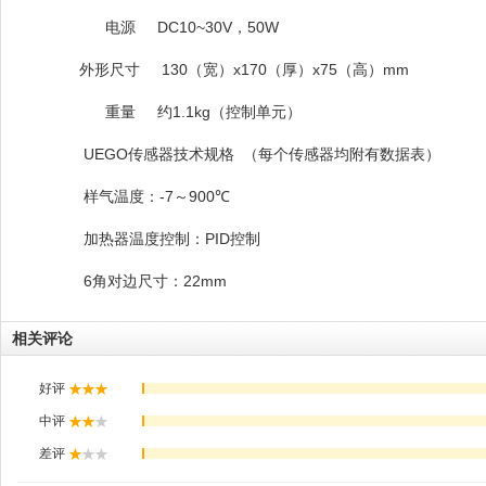
DC10~30V
50W
电源
，
130
x170
x75
mm
外形尺寸
（宽）
（厚）
（高）
1.1kg
重量
约
（控制单元）
UEGO
传感器技术规格
（每个传感器均附有数据表）
-7
900
样气温度：
～
℃
PID
加热器温度控制：
控制
6
22mm
角对边尺寸：
相关评论