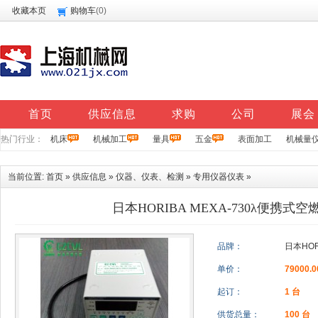
收藏本页
购物车
(
0
)
首页
供应信息
求购
公司
展会
热门行业：
机床
机械加工
量具
五金
表面加工
机械量
当前位置:
首页
»
供应信息
»
仪器、仪表、检测
»
专用仪器仪表
»
日本HORIBA MEXA-730λ便携式
品牌：
日本HOR
单价：
79000.
起订：
1 台
供货总量：
100 台