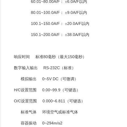
60.01~80.00A/F
6.0A/F
：
±
以内
80.01~100.0A/F
9.0A/F
：
±
以内
100.1~150.0A/F
20.0A/F
：
±
以内
150.1~200.0A/F
38.0A/F
：
±
以内
80
150
响应时间
标准
毫秒（最大
毫秒）
RS-232C
数字输入输出
（标准）
0~5V DC
模拟输出
（可微调）
H/C
0.00~99.9
设置范围
（可键选）
O/C
0.000~6.811
设置范围
（可键选）
标准气体
环境空气或标准气体
0~294m/s2
容器振动