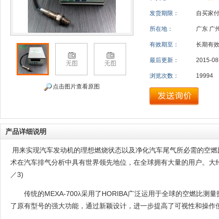
发货期限：
自买家
所在地：
广东 广
有效期至：
长期有
最后更新：
2015-08
浏览次数：
19994
点击图片查看原图
产品详细说明
用来实现汽车发动机的理想燃烧状态以及净化汽车尾气所必需的空燃
术在汽车排气分析中具有世界领先地位，在全球拥有大量的用户。大
3)
／
MEXA-700
HORIBA
传统的
λ采用了
广泛运用于全球的空燃比测量
了原有型号的强大功能，通过新颖设计，进一步提高了可视性和操作