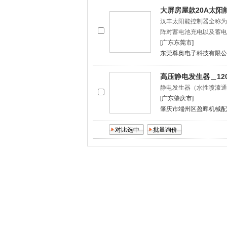
大屏房屋款20A太阳
汉丰太阳能控制器全称为
阵对蓄电池充电以及蓄电
[广东东莞市]
东莞尊奥电子科技有限公
高压静电发生器＿12
静电发生器（水性喷漆通
[广东肇庆市]
肇庆市端州区盈晖机械配