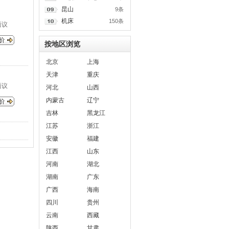
昆山
9条
机床
150条
面议
按地区浏览
北京
上海
天津
重庆
面议
河北
山西
内蒙古
辽宁
吉林
黑龙江
江苏
浙江
安徽
福建
江西
山东
河南
湖北
湖南
广东
广西
海南
四川
贵州
云南
西藏
陕西
甘肃