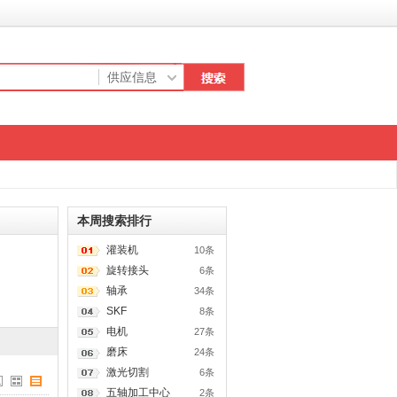
本周搜索排行
灌装机
10条
旋转接头
6条
轴承
34条
SKF
8条
电机
27条
磨床
24条
激光切割
6条
五轴加工中心
2条