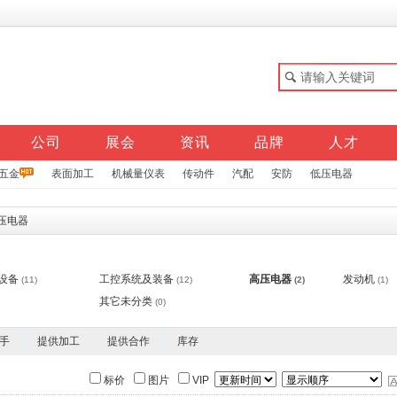
公司
展会
资讯
品牌
人才
五金
表面加工
机械量仪表
传动件
汽配
安防
低压电器
压电器
设备
工控系统及装备
高压电器
发动机
(11)
(12)
(2)
(1)
其它未分类
(0)
手
提供加工
提供合作
库存
标价
图片
VIP