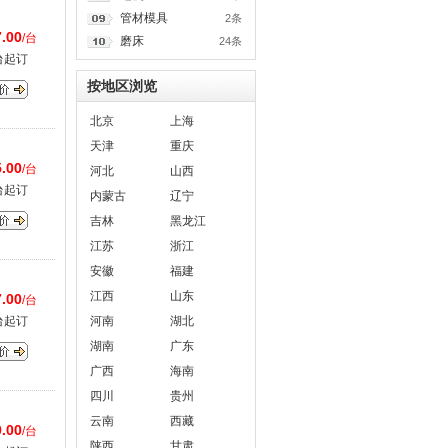
管材模具
2条
.00
/台
磨床
24条
台起订
按地区浏览
北京
上海
天津
重庆
.00
/台
河北
山西
台起订
内蒙古
辽宁
吉林
黑龙江
江苏
浙江
安徽
福建
江西
山东
.00
/台
台起订
河南
湖北
湖南
广东
广西
海南
四川
贵州
云南
西藏
.00
/台
陕西
甘肃