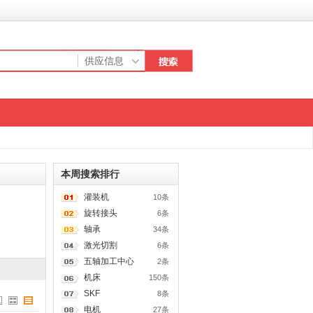
本周搜索排行
灌装机
10条
旋转接头
6条
轴承
34条
激光切割
6条
五轴加工中心
2条
机床
150条
SKF
8条
电机
27条