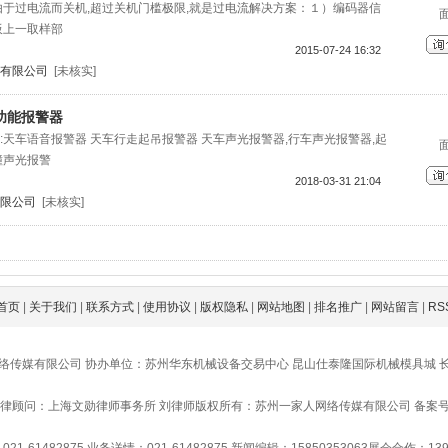
置由于过电流而关机,超过关机门槛极限,就是过电流解决方案：１）编码器信
板上一取样部
2015-07-24 16:32
有限公司
[未核实]
多功能报警器
:天车语音报警器 天车行走起吊报警器 天车声光报警器,行车声光报警器,起
撞声光报警
2018-03-31 21:04
限公司
[未核实]
首页
|
关于我们
|
联系方式
|
使用协议
|
版权隐私
|
网站地图
|
排名推广
|
网站留言
|
RS
络传媒有限公司 协办单位：苏州华东机械设备交易中心 昆山仕泰隆国际机械模具城 
律顾问：上海文勋律师事务所 刘律师
版权所有：苏州一家人网络传媒有限公司 备案号：苏IC