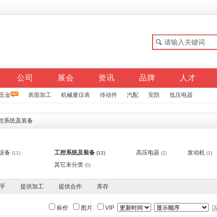
公司
展会
资讯
品牌
人才
五金
表面加工
机械量仪表
传动件
汽配
安防
低压电器
控系统及装备
设备
工控系统及装备
高压电器
发动机
(11)
(12)
(2)
(1)
其它未分类
(0)
手
提供加工
提供合作
库存
标价
图片
VIP