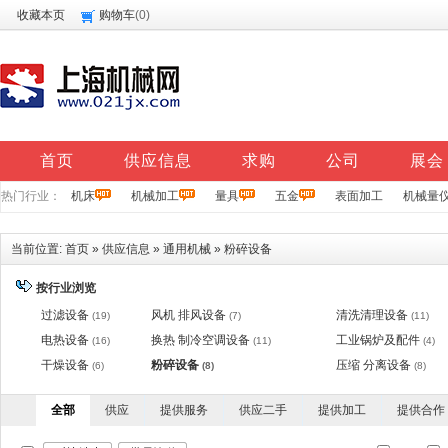
收藏本页
购物车
(
0
)
首页
供应信息
求购
公司
展会
热门行业：
机床
机械加工
量具
五金
表面加工
机械量
当前位置:
首页
»
供应信息
»
通用机械
»
粉碎设备
按行业浏览
过滤设备
风机 排风设备
清洗清理设备
(19)
(7)
(11)
电热设备
换热 制冷空调设备
工业锅炉及配件
(16)
(11)
(4)
干燥设备
粉碎设备
压缩 分离设备
(6)
(8)
(8)
全部
供应
提供服务
供应二手
提供加工
提供合作