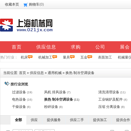
收藏本页
购物车
(
0
)
首页
供应信息
求购
公司
展会
热门行业：
机床
机械加工
量具
五金
表面加工
机械量
当前位置:
首页
»
供应信息
»
通用机械
»
换热 制冷空调设备
按行业浏览
过滤设备
风机 排风设备
清洗清理设备
(19)
(7)
(11)
电热设备
换热 制冷空调设备
工业锅炉及配件
(16)
(11)
(4)
干燥设备
粉碎设备
压缩 分离设备
(6)
(8)
(8)
全部
供应
提供服务
供应二手
提供加工
提供合作