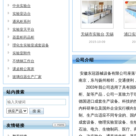
中央实验台
实验室边台
通风柜系列
实验室天平台
无锡市实验台,无锡
浦口实
器皿柜药品柜
市实验台价格,无锡
验台价
2015-10-09
20
理化生实验室成套设备
市实验台多少钱
台型号
实验室附件
公司介绍
不锈钢工作台
课桌椅公寓床
安徽东冠器械设备有限公司座落
玻璃仪器生产厂家
南京，东与扬州相邻，交通便利
2003年我公司选用了具有国
站内搜索
柜、架等产品，公司一直致力于
德国进口成套生产设备。科技的
内科研单位及国外企业实行横向
制、生产出适应不同专业的、国
成套设备、物理实验室设备、生
友情链接
石油、电力、生物制药、医疗、