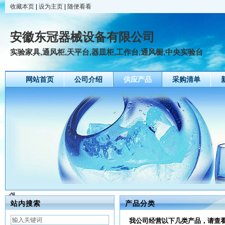
收藏本页
|
设为主页
|
随便看看
安徽东冠器械设备有限公司
实验家具,通风柜,天平台,器皿柜,工作台,通风橱,中央实验台
网站首页
公司介绍
供应产品
采购清单
站内搜索
产品分类
我公司经营以下几类产品，请查