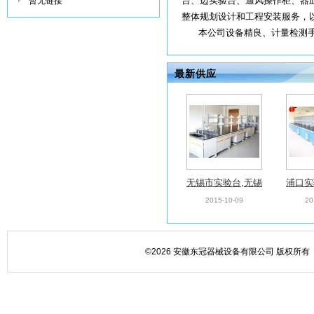
台、边实验台、通风操作柜、器
暂无链接
整体规划设计和工程安装服务，
本公司设备精良、计量检测手段完
最新供应
无锡市实验台,无锡
浦口实
市实验台价格,无锡
验台价
2015-10-09
20
市实验台多少钱
台型号
©2026 安徽东冠器械设备有限公司 版权所有