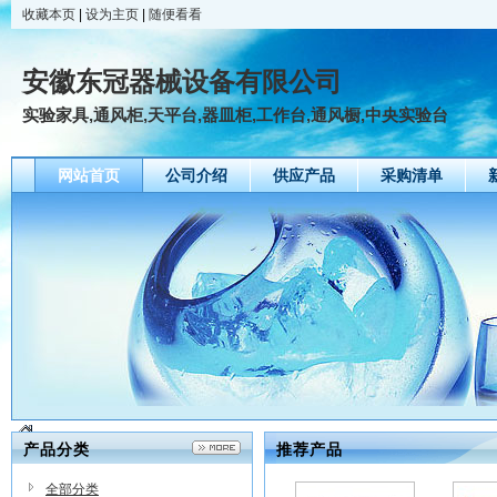
收藏本页
|
设为主页
|
随便看看
安徽东冠器械设备有限公司
实验家具,通风柜,天平台,器皿柜,工作台,通风橱,中央实验台
网站首页
公司介绍
供应产品
采购清单
产品分类
推荐产品
全部分类