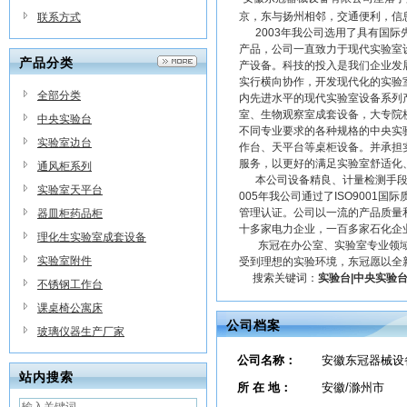
京，东与扬州相邻，交通便利，信
联系方式
2003年我公司选用了具有国际
产品，公司一直致力于现代实验室
产品分类
产设备。科技的投入是我们企业发
实行横向协作，开发现代化的实验
全部分类
内先进水平的现代实验室设备系列
室、生物观察室成套设备，大专院
中央实验台
不同专业要求的各种规格的中央实
实验室边台
作台、天平台等桌柜设备。并承担
服务，以更好的满足实验室舒适化
通风柜系列
本公司设备精良、计量检测手段完善
实验室天平台
005年我公司通过了ISO9001国际
管理认证。公司以一流的产品质量
器皿柜药品柜
十多家电力企业，一百多家石化企
理化生实验室成套设备
东冠在办公室、实验室专业领域
实验室附件
受到理想的实验环境，东冠愿以全
搜索关键词：
实验台|中央实验台
不锈钢工作台
课桌椅公寓床
公司档案
玻璃仪器生产厂家
公司名称：
安徽东冠器械设
站内搜索
所 在 地：
安徽/滁州市