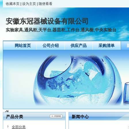
收藏本页
|
设为主页
|
随便看看
安徽东冠器械设备有限公司
实验家具,通风柜,天平台,器皿柜,工作台,通风橱,中央实验台
网站首页
公司介绍
供应产品
采购清单
产品分类
新闻中心
全部分类