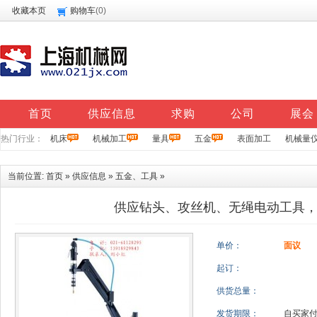
收藏本页
购物车
(
0
)
首页
供应信息
求购
公司
展会
热门行业：
机床
机械加工
量具
五金
表面加工
机械量
当前位置:
首页
»
供应信息
»
五金、工具
»
供应钻头、攻丝机、无绳电动工具
单价：
面议
起订：
供货总量：
发货期限：
自买家