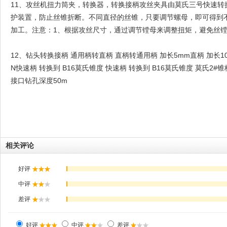
11、攻丝机扭力筒夹，转换器，转换接柄攻丝夹具由莫氏三号快速
护装置，防止丝锥折断。不同直径的丝锥，只要调节螺母，即可得到
加工。注意：1、根据攻丝尺寸，通过调节镗母来调整扭矩，避免丝
12、钻头转换接柄 通用柄转直柄 直柄转通用柄 加长5mm直柄 加长10mm直
N快速柄 转换到 B16莫氏锥度 快速柄 转换到 B16莫氏锥度 莫氏2#锥柄 
接口钻孔深度50m
相关评论