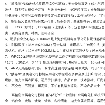
4、“苏氏牌”气动攻丝机采用压缩空气驱动，安全快速高效；较小气压力
攻丝；筒夹带过载保护装置，丝攻损伤较少，螺牙精度高；操作简单
丝低许多；较重的工作物不需要定位装置或移动，工作面积特大（半径1
5、 钢板钻又名取芯钻头或开孔器，钻头分类：高速钢钻头，硬质合金
霸），ECO（欧博），BDS百德（比蒂斯）等，泛音柄FEIN德国泛
类；硬质合金类。种类、规格齐全
6、硬质合金空心钻头1-100mm是上海妙嘉机电有限公司长期优
头；削切深度：35MM或50MM；适合钻机：通用柄ALFRA阿尔法
东钻机。规格：12MM至100MM;钻头主要材质有高速钢类；粉末
7、 WRC20无绳钢丝绳切割机使光的工作切割钢丝绳割伤钢芯钢丝绳规
/ 16“），20毫米（3 / 4”）钢丝绳切削时间：8秒输出压力：10to
8、 ARM无绳断线钳刀头：粉末高速钢与钛涂层 可调式头：打开180
9、“妙嘉牌”金属电化打标机应用电化学原理在多种金属上打印标识
磨削、抛光金属表面等。适用于打徽标、产品名称、技术指标、厂商
久、不变色、不脱落、耐高温、不怕有机溶剂擦洗。不论产品大小、平面
高精密金属电化打标机 的详细介绍 “ 妙嘉牌” 金属电化打标
金、铝合金、镀铬、镀镍、镀锌、各种磨削、抛光金属表面等。适用