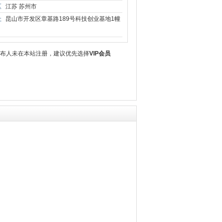
区
江苏 苏州市
址
昆山市开发区章基路189号科技创业基地1幢
发布人未在本站注册，建议优先选择
VIP会员