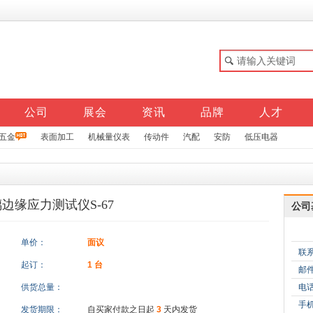
公司
展会
资讯
品牌
人才
五金
表面加工
机械量仪表
传动件
汽配
安防
低压电器
边缘应力测试仪S-67
公司
单价：
面议
联
起订：
1 台
邮
供货总量：
电
手
发货期限：
自买家付款之日起
3
天内发货