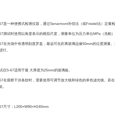
-67是一种便携式检测仪器，通过Senarmont补偿法（或Friedel法）
仪S-67测试时使用以角度表示的模拟尺度，测量单位为压力单位MPa（兆帕
试仪S-67在光场中有透明刻度罗盘，最远可在距离玻璃边缘50mm的位置测
进行。
测试仪S-67适用于最 大厚度为25mm的玻璃板。
试仪S-67在观察干涉条纹时，需要使用可调节放大镜和绿色的单色滤光镜。
走。
67尺寸：L200×W90×H240mm