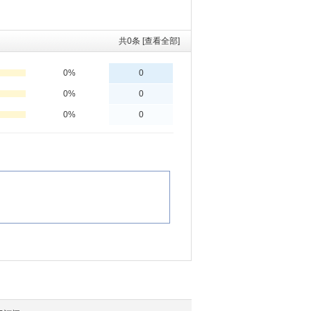
共
0
条 [查看全部]