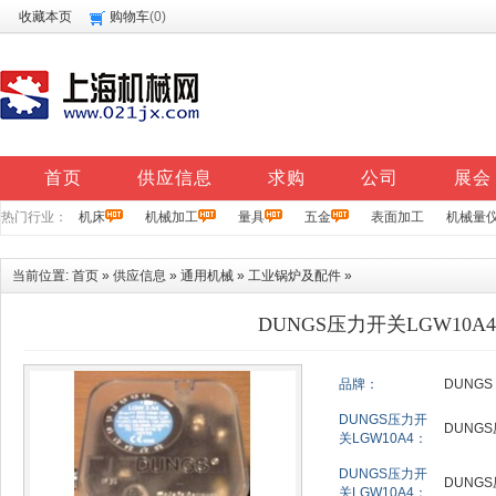
收藏本页
购物车
(
0
)
首页
供应信息
求购
公司
展会
热门行业：
机床
机械加工
量具
五金
表面加工
机械量
当前位置:
首页
»
供应信息
»
通用机械
»
工业锅炉及配件
»
DUNGS压力开关LGW10A
品牌：
DUNGS
DUNGS压力开
DUNGS
关LGW10A4：
DUNGS压力开
DUNGS
关LGW10A4：