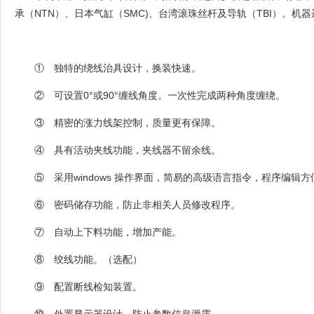
承（NTN）、日本气缸（SMC)、台湾滚珠丝杆及导轨（TBI）。机
① 独特的绕线治具设计，换装快速。
② 可设置0°或90°缠线角度。一次性完成两种角度缠绕。
③ 精密的涨力线架控制，质量更有保障。
④ 具有活动夹线功能，夹线器不留余线。
⑤ 采用windows 操作界面，简易的高级语言指令，程序编辑方
⑥ 密码储存功能，防止非相关人员修改程序。
⑦ 自动上下料功能，增加产能。
⑧ 绞线功能。（选配）
⑨ 配置断线检知装置。