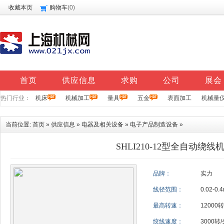
收藏本页
购物车
(
0
)
首页
供应信息
求购
公司
展会
热门行业：
机床
机械加工
量具
五金
表面加工
机械量
当前位置:
首页
»
供应信息
»
电器及相关设备
»
电子产品制造设备
»
SHLI210-12型全自动绕线
品牌：
实力
线径范围：
0.02-0.
最高转速：
12000转
绞线速度：
3000转