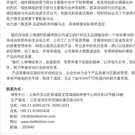
开放式：线性模组的受力部分主要集中在中下部和两侧，将其传动部分裸露在外
封闭式：线性模组的受力部分主要集中在外部材料，将其传动部分封闭起来。
线性模组与
马达
的连接方式分为：间接式和直接式两种，同时同创达为了方便用
客户需求选择要不要配备马达。
动力源一般选择
步进电机
和
伺服
马达，具体根据实际需求选定。
德托传动是上海德托机械有限公司成立的针对自主品牌建设的一个传动事业部
等传动零部件的专业化公司。公司工厂位于风景秀丽、交通便利的江苏省淮安市
的质量管理体系，制造出最高品质的产品，经过多年的良好发展，我们以优质的
纺织塑料、轻工食品、环保等领域。公司拥有大模数滚齿机、专用精密蜗杆磨床
产品的内在质量。
“
德托
”
人将继续努力，发扬勤劳、智慧和勇于创新的精神，以市场为主导，强
往，努力争做传动行业的佼佼者。
产品质量保证源自技术创始定位，企业生命力在于产品质量与完善的管理。我
准等严格地把关手段，取得了成就，见证了如今
DAITTO
在国内外的大量市场。
联系方式：
销售中心：上海市宝山区双城路宝莲城国际商务中心803弄10号楼20楼
生产基地： 江苏省淮安市清浦区康庄路100号
总机: +86-21-60951679 , 60951653
传真: +86-21-61805408
邮箱: info@daittodrive.com
网址：www.daittodrive.com
邮编：
200940