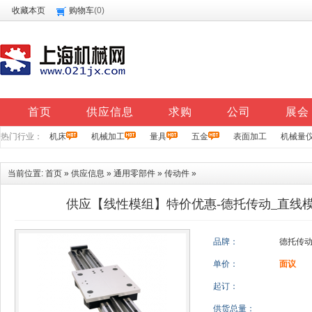
收藏本页
购物车
(
0
)
首页
供应信息
求购
公司
展会
热门行业：
机床
机械加工
量具
五金
表面加工
机械量
当前位置:
首页
»
供应信息
»
通用零部件
»
传动件
»
供应【线性模组】特价优惠-德托传动_直线
品牌：
德托传
单价：
面议
起订：
供货总量：