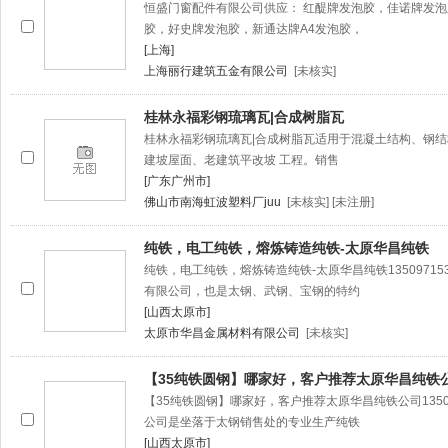
恒盛门窗配件有限公司供应： 红醍牌发泡胶，佳诺牌发泡
胶，好史牌发泡胶，新通达牌A4发泡胶，
[上海]
上海丽行建筑五金有限公司
[未核实]
桂林永福彩钢琉璃瓦|合成树脂瓦
桂林永福彩钢琉璃瓦|合成树脂瓦适用于混凝土结构、钢
建坡屋面、老建筑平改坡 工程。销售
[广东广州市]
佛山市南海虹波塑料厂juu
[未核实] [未注册]
纯铁，电工纯铁，熔炼铸造纯铁-太原华昌纯铁
纯铁，电工纯铁，熔炼铸造纯铁-太原华昌纯铁1350971531
有限公司，也是太钢、武钢、宝钢的特约
[山西太原市]
太原市华昌金属材料有限公司
[未核实]
【35纯铁圆钢】哪家好，客户推荐太原华昌纯铁
【35纯铁圆钢】哪家好，客户推荐太原华昌纯铁公司1350971
公司是坐落于太钢销售处的专业生产纯铁
[山西太原市]