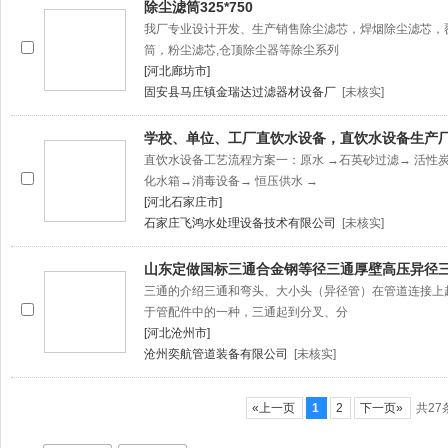
除尘滤筒325*750
我厂专业设计开发、生产销售除尘滤芯，焊烟除尘滤芯，
筒，粉尘滤芯,仓顶除尘器等除尘系列
[河北廊坊市]
固安县马庄镇金瑞达过滤器材设备厂
[未核实]
学校、单位、工厂直饮水设备，直饮水设备生产
直饮水设备工艺流程方案一：原水 →石英砂过滤→ 活性炭过
化水箱→消毒设备→ 恒压供水 →
[河北石家庄市]
石家庄飞鸿水处理设备技术有限公司
[未核实]
山东定做国标三通合金钢等径三通厚壁高压异径
三通的介绍三通和弯头、大小头（异径管）在管道连接上
于管配件中的一种，三通起到分叉、分
[河北沧州市]
沧州奕航管道装备有限公司
[未核实]
«上一页
1
2
下一页»
共27