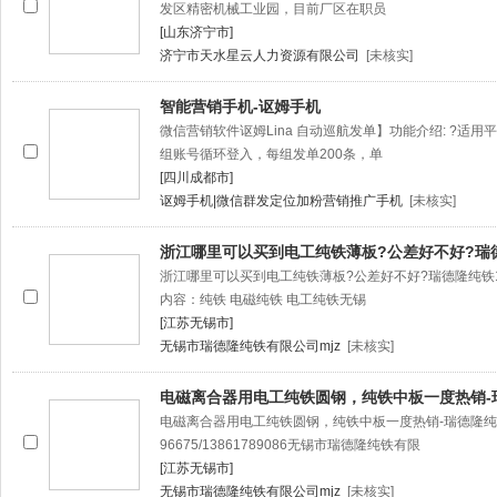
发区精密机械工业园，目前厂区在职员
[山东济宁市]
济宁市天水星云人力资源有限公司
[未核实]
智能营销手机-讴姆手机
微信营销软件讴姆Lina 自动巡航发单】功能介绍: ?适用
组账号循环登入，每组发单200条，单
[四川成都市]
讴姆手机|微信群发定位加粉营销推广手机
[未核实]
浙江哪里可以买到电工纯铁薄板?公差好不好?瑞
浙江哪里可以买到电工纯铁薄板?公差好不好?瑞德隆纯铁
内容：纯铁 电磁纯铁 电工纯铁无锡
[江苏无锡市]
无锡市瑞德隆纯铁有限公司mjz
[未核实]
电磁离合器用电工纯铁圆钢，纯铁中板一度热销-
电磁离合器用电工纯铁圆钢，纯铁中板一度热销-瑞德隆纯铁137711
96675/13861789086无锡市瑞德隆纯铁有限
[江苏无锡市]
无锡市瑞德隆纯铁有限公司mjz
[未核实]