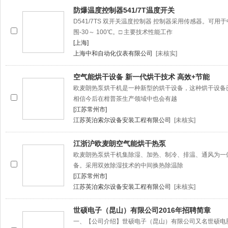
防爆温度控制器541/7T温度开关
D541/7TS 双开关温度控制器 控制器采用传感器。可
围-30～ 100℃。□ 主要技术性能工作
[上海]
上海中和自动化仪表有限公司
[未核实]
空气能烘干设备 新一代烘干技术 高效+节能
欧麦朗热泵烘干机是一种新型的烘干设备，这种烘干设备
相信今后在柑普茶生产领域中也会有越
[江苏常州市]
江苏英泊索尔设备安装工程有限公司
[未核实]
江浙沪欧麦朗空气能烘干热泵
欧麦朗热泵烘干机集除湿、加热、制冷、排温、通风为一
备。采用双效除湿技术的中间换热除温除
[江苏常州市]
江苏英泊索尔设备安装工程有限公司
[未核实]
世硕电子（昆山）有限公司2016年招聘简章
一、【公司介绍】世硕电子（昆山）有限公司又名世硕电