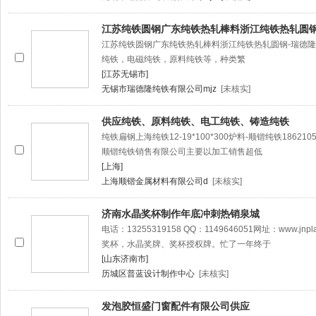
江苏纯铁圆钢广东纯铁热轧棒料浙江纯铁热轧圆钢
江苏纯铁圆钢广东纯铁热轧棒料浙江纯铁热轧圆钢-瑞德
纯铁，电磁纯铁，原料纯铁等，种类繁
[江苏无锡市]
无锡市瑞德隆纯铁有限公司mjz
[未核实]
供应纯铁、原料纯铁、电工纯铁、铸造纯铁
纯铁扁钢上海纯铁12-19*100*300炉料-顺锴纯铁1862105866
顺锴纯铁销售有限公司主要以加工销售超低
[上海]
上海顺锴金属材料有限公司d
[未核实]
济南水晶奖杯制作年底冲刺热销泉城
电话：13255319158 QQ：1149646051网址：www.
奖杯，水晶奖牌、奖杯授权牌。忙了一年终于
[山东济南市]
历城区普蓝设计制作中心
[未核实]
发泡胶恒盛门窗配件有限公司供应