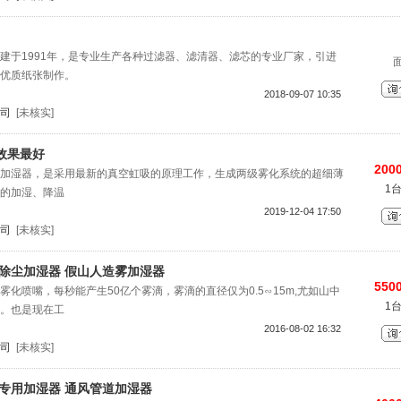
建于1991年，是专业生产各种过滤器、滤清器、滤芯的专业厂家，引进
优质纸张制作。
2018-09-07 10:35
司
[未核实]
效果最好
2000
加湿器，是采用最新的真空虹吸的原理工作，生成两级雾化系统的超细薄
1
的加湿、降温
2019-12-04 17:50
司
[未核实]
除尘加湿器 假山人造雾加湿器
5500
化喷嘴，每秒能产生50亿个雾滴，雾滴的直径仅为0.5∽15m,尤如山中
1
。也是现在工
2016-08-02 16:32
司
[未核实]
专用加湿器 通风管道加湿器