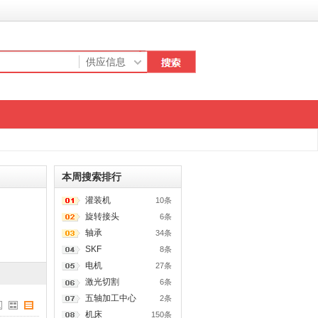
本周搜索排行
灌装机
10条
旋转接头
6条
轴承
34条
SKF
8条
电机
27条
激光切割
6条
五轴加工中心
2条
机床
150条