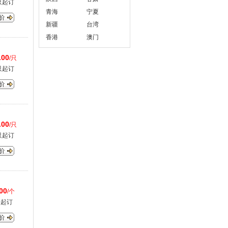
只起订
青海
宁夏
新疆
台湾
香港
澳门
.00
/只
只起订
.00
/只
只起订
00
/个
个起订