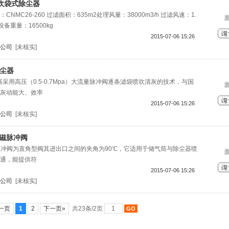
吹袋式除尘器
MC26-260 过滤面积：635m2处理风量：38000m3/h 过滤风速：1.
设备重量：16500kg
2015-07-06 15:26
公司
[未核实]
除尘器
尘器采用高压（0.5-0.7Mpa）大流量脉冲阀逐条滤袋喷吹清灰的技术，与国
灰动能大、效率
2015-07-06 15:26
公司
[未核实]
电磁脉冲阀
电磁脉冲阀为直角型阀其进出口之间的夹角为90℃，它适用于储气筒与除尘器喷
通，能提供符
2015-07-06 15:26
公司
[未核实]
一页
1
2
下一页»
共23条/2页