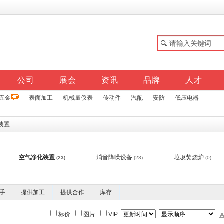
公司
展会
资讯
品牌
人才
五金
表面加工
机械量仪表
传动件
汽配
安防
低压电器
装置
空气净化装置
消音降噪设备
垃圾焚烧炉
(23)
(23)
(0)
手
提供加工
提供合作
库存
标价
图片
VIP