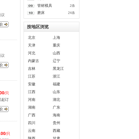
管材模具
2条
磨床
24条
面议
按地区浏览
北京
上海
天津
重庆
河北
山西
面议
内蒙古
辽宁
吉林
黑龙江
江苏
浙江
安徽
福建
江西
山东
00
/只
只起订
河南
湖北
湖南
广东
广西
海南
四川
贵州
云南
西藏
.00
/只
陕西
甘肃