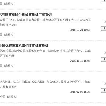
司
[未核实]
远程喷雾机除尘机械雾炮机厂家直销
发展的加快，城建事业大力发展，城市建成区面积不断扩大，由建筑施工
颗粒物污染的
2015-10-21 10:58
司
[未核实]
尘器远程喷雾机降尘喷雾机雾炮机
远程喷雾机降尘喷雾机雾炮机近年来，随着城市跨越式发展的加快，城建
区面积不断
2015-11-12 15:08
司
[未核实]
由旋风筒体，集灰斗和蜗壳(或集风帽)三部分组成，按筒体个数区分， 有单
六筒和等五种
2015-07-06 15:25
公司
[未核实]