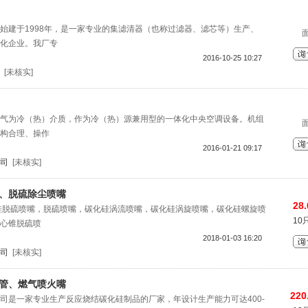
始建于1998年，是一家专业的集滤清器（也称过滤器、滤芯等）生产、
化企业。我厂专
2016-10-25 10:27
[未核实]
气为冷（热）介质，作为冷（热）源兼用型的一体化中央空调设备。机组
构合理、操作
2016-01-21 09:17
司
[未核实]
嘴、脱硫除尘喷嘴
28.
硅脱硫喷嘴，脱硫喷嘴，碳化硅涡流喷嘴，碳化硅涡旋喷嘴，碳化硅螺旋喷
10
心锥脱硫喷
2018-01-03 16:20
司
[未核实]
套管、燃气喷火嘴
220
司是一家专业生产反应烧结碳化硅制品的厂家，年设计生产能力可达400-