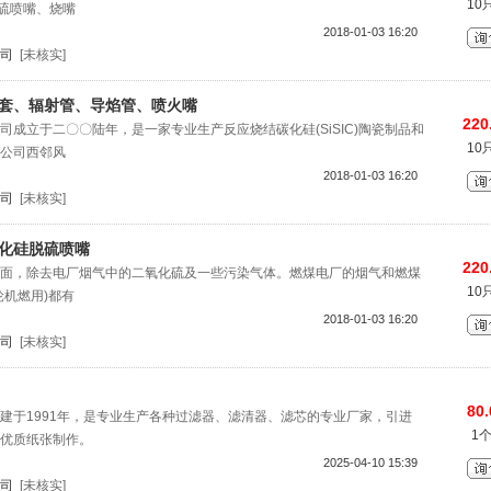
10
脱硫喷嘴、烧嘴
2018-01-03 16:20
司
[未核实]
嘴套、辐射管、导焰管、喷火嘴
220
司成立于二〇〇陆年，是一家专业生产反应烧结碳化硅(SiSIC)陶瓷制品和
10
公司西邻风
2018-01-03 16:20
司
[未核实]
碳化硅脱硫喷嘴
220
面，除去电厂烟气中的二氧化硫及一些污染气体。燃煤电厂的烟气和燃煤
10
轮机燃用)都有
2018-01-03 16:20
司
[未核实]
80.
建于1991年，是专业生产各种过滤器、滤清器、滤芯的专业厂家，引进
1
优质纸张制作。
2025-04-10 15:39
司
[未核实]