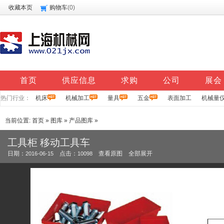
收藏本页
购物车
(
0
)
首页
供应信息
求购
公司
展会
热门行业：
机床
机械加工
量具
五金
表面加工
机械量
当前位置:
首页
»
图库
»
产品图库
»
工具柜 移动工具车
日期：
点击：
查看原图
全部展开
2016-06-15
10098