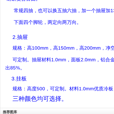
常规四抽，也可以换五抽六抽，加一个抽屉加
1
下面四个脚轮，两定向两万向。
2.
抽屉
规格：高
100mm
，高
150mm
，高
200mm
，净
可定制。抽屉材料
1.0mm
，面板
2.0mm
，铝合
出
85%
。
3.
挂板
规格：高度
500
，可定制。材料
1.0mm
优质冷板
三种颜色均可选择。
推荐图库