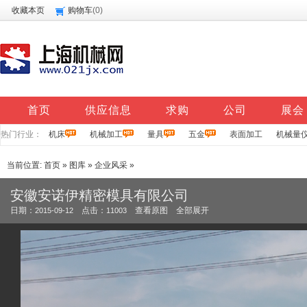
收藏本页
购物车
(
0
)
首页
供应信息
求购
公司
展会
热门行业：
机床
机械加工
量具
五金
表面加工
机械量
当前位置:
首页
»
图库
»
企业风采
»
安徽安诺伊精密模具有限公司
日期：
点击：
查看原图
全部展开
2015-09-12
11003