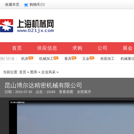
收藏本页
购物车
(
0
)
首页
供应信息
求购
公司
展会
热门行业：
机床
机械加工
量具
五金
表面加工
机械量
当前位置:
首页
»
图库
»
企业风采
»
昆山博尔达精密机械有限公司
日期：
点击：
查看原图
全部展开
2015-07-30
10184