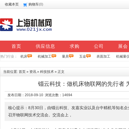
收藏本页
购物车
(
0
)
首页
供应信息
求购
公司
展会
热门行业：
机床
机械加工
量具
五金
表面加工
机械量
当前位置:
首页
»
资讯
»
科技技术
» 正文
锱云科技：做机床物联网的先行者 
发布日期：2018-09-10 浏览次数：
14694
核心提示：8月30日，由锱云科技、友嘉实业以及台中精机等知名
召开物联网技术交流会。交流会上，