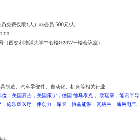
司
1
会员免费仅限
人）
非会员 500元/人
1:00
G23W
号（西交利物浦大学中心楼
一楼会议
室）
模具制造、汽车零部件、自动化、机床等相关行业
单位：美国嘉吉，美国康宁，德国
德马泰克，
欧瑞康，能讯半导
疗，施乐辉医疗，伟创力，库卡，协鑫能源，瓦锡兰，通用电气
崔新