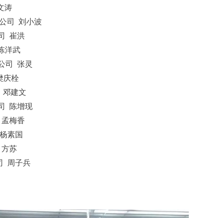
文涛
公司
刘小波
司
崔洪
陈洋武
公司
张灵
樊庆栓
邓建文
司
陈增现
孟梅香
杨素国
方苏
司
周子兵