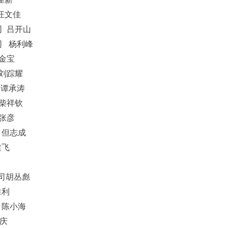
汪文佳
司
吕开山
司
杨利峰
金宝
刘踪耀
谭承涛
柴祥钦
张彦
但志成
建飞
司胡丛彪
胜利
陈小海
庆