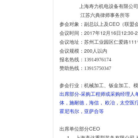
上海寿力机电设备有限公
江苏六典律师事务所等
CEO
参会对象：副总以上及
（联盟
2017
12
16
12:30-2
会议时间：
年
月
日
111
会议地址：苏州工业园区仁爱路
200
会议规模：
人以内
报名热线：13914976174
赞助热线：13915750347
参会行业：机械加工、钣金加工、
出席部分
-
采购工程师或采购经理人
体，施耐德，海信，
欧冶，太空医
霍尼韦尔，亚萨合等
CEO
出席单位部分
1、
上海齐达重型装备有限公司