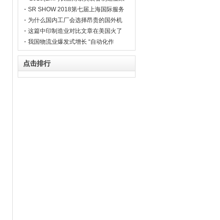
购对接会暨自动化及机器人项目对接
SR SHOW 2018第七届上海国际服务
会
机器人展
为什么国内工厂会选择昂贵的国外机
械设备？写给沉睡的中国制造业！
这篇中印制造业对比文章在美国火了
数百万人阅读
我国物流业爆发式增长 “自动化作
战”哪家强？
点击排行