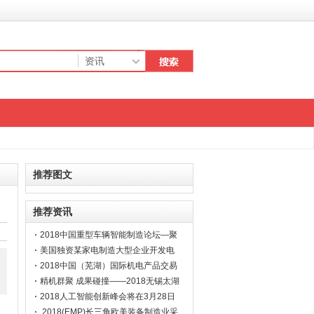
推荐图文
推荐资讯
2018中国重型车辆智能制造论坛—聚
焦工业4.0将于12月隆重举行
美国独资某家电制造大型企业开发电
子电器、钣金、塑料模具等方面优质
2018中国（芜湖）国际机电产品交易
供应商
会3月23日开幕
精机群聚 成果碰撞——2018无锡太湖
国际机床展即将开幕
2018人工智能创新峰会将在3月28日
盛大开幕
2018(EMP)长三角欧美装备制造业采