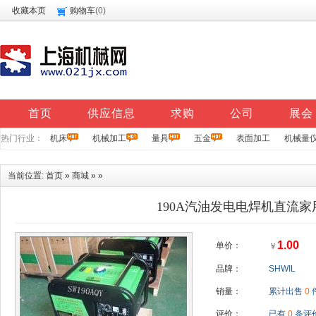
收藏本页
购物车
(
0
)
首页
供应信息
求购
公司
展会
热门行业：
机床
机械加工
量具
五金
表面加工
机械量
当前位置:
首页
»
商城
» »
190A汽油发电电焊机直流家
1.00
单价：
￥
品牌：
SHWIL
销量：
累计出售
0
评价：
已有
0
条评