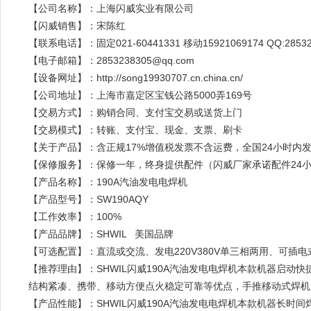
【公司名称】：上海闪威实业有限公司
【闪威销售】：宋陈红
【联系电话】：固定021-60441331 移动15921069174 QQ:28532
【电子邮箱】：2853238305@qq.com
【设备网址】：http://song19930707.cn.china.cn/
【公司地址】：上海市嘉定区宝钱公路5000弄169号
【交易方式】：购销合同、支付宝交易或送货上门
【交易模式】：转账、支付宝、现金、支票、刷卡
【关于产品】：含正规17%增值税发票不含运费，全国24小时内
【保修服务】：保修一年，终身提供配件（闪威厂家承诺配件24
【产品名称】：190A汽油发电电焊机
【产品型号】：SW190AQY
【工作效率】：100%
【产品品牌】：SHWIL 美国品牌
【可选配置】：直流或交流、发电220V380V单三相两用、可
【推荐理由】：SHWIL闪威190A汽油发电电焊机本款机器启
结构紧凑、携带、移动方便点火稳定可靠等优点，手推移动式焊机
【产品性能】：SHWIL闪威190A汽油发电电焊机本款机器长时间焊接2