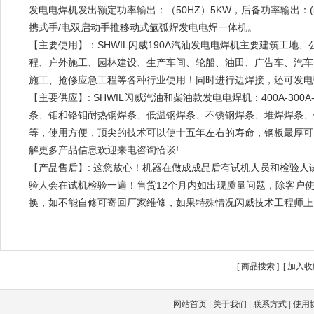
发电电焊机发出额定功率输出：（50HZ）5KW，后备功率输出：(5
携式手/电双启动手推移动式氩弧焊发电电焊一体机。
【主要使用】：SHWIL闪威190A汽油发电电焊机主要建筑工
程、户外施工、园林建设、生产车间、轮船、油田、广告车、汽车
施工、抢修应急工程等各种行业使用！同时进行边焊接，还可发电
【主要供应】: SHWIL闪威汽油和柴油款发电电焊机：400A-300
条、钼和铬钼耐热钢焊条、低温钢焊条、不锈钢焊条、堆焊焊条、
等，使用方便，顶尖的技术可以使十五年左右的寿命，钢板最厚可以焊穿4
解更多产品信息欢迎来电咨询恰谈!
【产品售后】: 这您放心！机器在做成成品后有试机人员和检验
验人会在试机检验一遍！售货12个月内如出现质量问题，除客户
换，如不能自修可寄回厂家维修，如果特殊情况闪威技术工程师上
[
商品搜索
] [
加入收
网站首页
|
关于我们
|
联系方式
|
使用