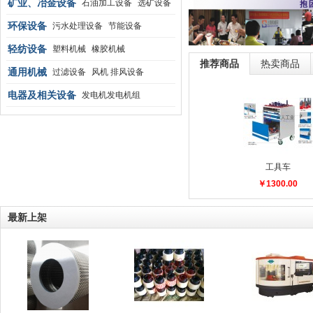
传热设备
矿业、冶金设备
石油加工设备
选矿设备
冶炼设备
环保设备
矿业物流设备
污水处理设备
节能设备
空气净化装置
轻纺设备
消音降噪设备
塑料机械
橡胶机械
推荐商品
热卖商品
包装相关设备
通用机械
包装成型机械
过滤设备
风机 排风设备
清洗清理设备
电器及相关设备
减速机 变速机
发电机发电机组
电子产品制造设备
工控系统及装备
高压电器
工具车
￥1300.00
最新上架