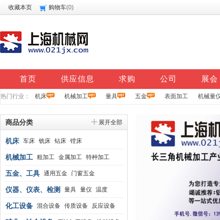
收藏本页
购物车
(
0
)
首页
供应信息
求购
公司
展会
热门行业：
机床
机械加工
量具
五金
表面加工
机械量
商品分类
展开全部
机床
车床
铣床
钻床
镗床
机械加工
粗加工
金属加工
特种加工
表面加工
五金、工具
通用五金
门窗五金
水暖五金
仪器、仪表、检测
卫浴五金
量具
量仪
温度
仪表
化工设备
混合设备
传质设备
反应设备