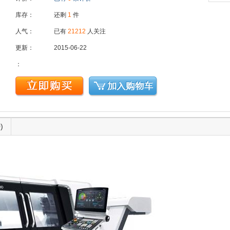
库存：
还剩
1
件
人气：
已有
21212
人关注
更新：
2015-06-22
：
)