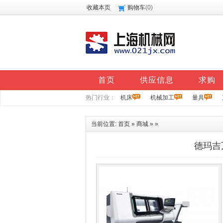
收藏本页
购物车
(
0
)
首页
供应信息
求购
热门行业：
机床
机械加工
量具
当前位置:
首页
»
商城
» »
德玛吉万