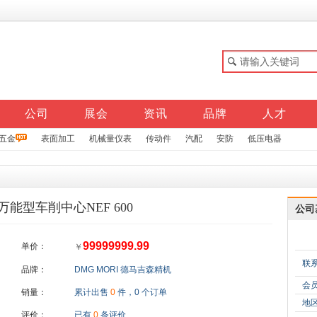
公司
展会
资讯
品牌
人才
五金
表面加工
机械量仪表
传动件
汽配
安防
低压电器
能型车削中心NEF 600
公司
99999999.99
单价：
￥
联
品牌：
DMG MORI 德马吉森精机
会
销量：
累计出售
0
件，0 个订单
地
评价：
已有
0
条评价