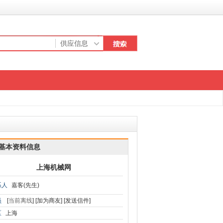
基本资料信息
上海机械网
系人
嘉客(先生)
员
[
当前离线
]
[加为商友]
[发送信件]
区
上海