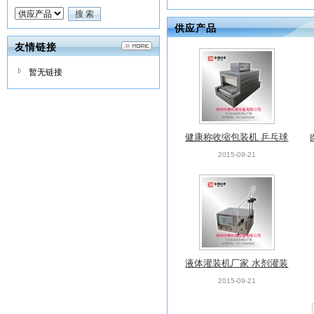
供应产品
友情链接
暂无链接
健康称收缩包装机 乒乓球
拍包装机 保鲜袋包装机
2015-09-21
液体灌装机厂家 水剂灌装
机 液态物料灌装机
2015-09-21