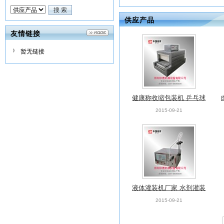
供应产品
友情链接
暂无链接
健康称收缩包装机 乒乓球
拍包装机 保鲜袋包装机
2015-09-21
液体灌装机厂家 水剂灌装
机 液态物料灌装机
2015-09-21