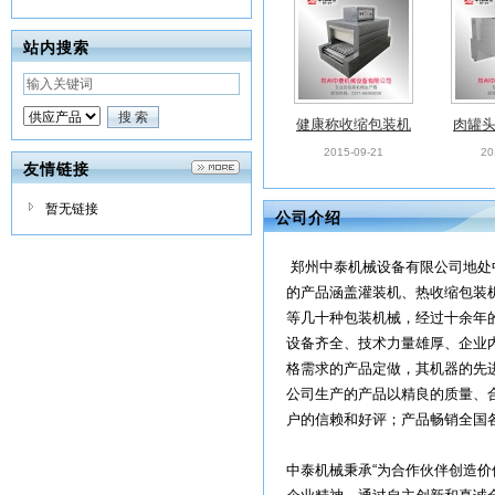
站内搜索
健康称收缩包装机
肉罐
乒乓球拍包装机 保
鱼罐头
2015-09-21
20
友情链接
鲜袋包装机
菜瓶P
暂无链接
公司介绍
郑州中泰机械设备有限公司地处
的产品涵盖灌装机、热收缩包装
等几十种包装机械，经过十余年
设备齐全、技术力量雄厚、企业
格需求的产品定做，其机器的先
公司生产的产品以精良的质量、
户的信赖和好评；产品畅销全国
中泰机械秉承“为合作伙伴创造价