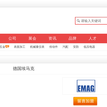
公司
展会
资讯
品牌
人才
五金
表面加工
机械量仪表
传动件
汽配
安防
低压电器
德国埃马克