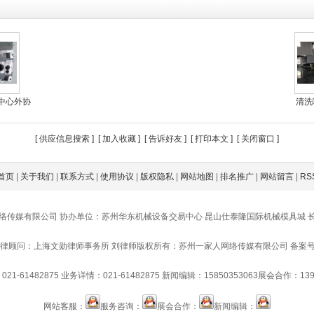
中心外协
清洗
[
供应信息搜索
] [
加入收藏
] [
告诉好友
] [
打印本文
] [
关闭窗口
]
首页
|
关于我们
|
联系方式
|
使用协议
|
版权隐私
|
网站地图
|
排名推广
|
网站留言
|
RS
络传媒有限公司 协办单位：苏州华东机械设备交易中心 昆山仕泰隆国际机械模具城 
律顾问：上海文勋律师事务所 刘律师
版权所有：苏州一家人网络传媒有限公司 备案号：苏IC
21-61482875
业务详情：021-61482875
新闻编辑：15850353063
展会合作：1391
网站客服：
服务咨询：
展会合作：
新闻编辑：