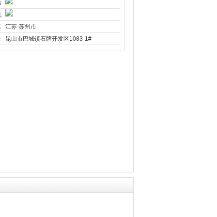
话
机
区
江苏-苏州市
址
昆山市巴城镇石牌开发区1083-1#