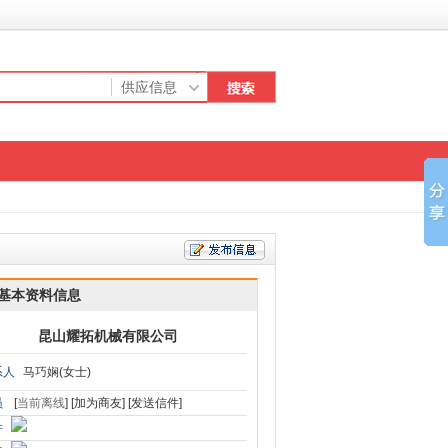
基本资料信息
昆山耀拓机械有限公司
系人
马巧娴(女士)
员
[
当前离线
]
[加为商友]
[发送信件]
件