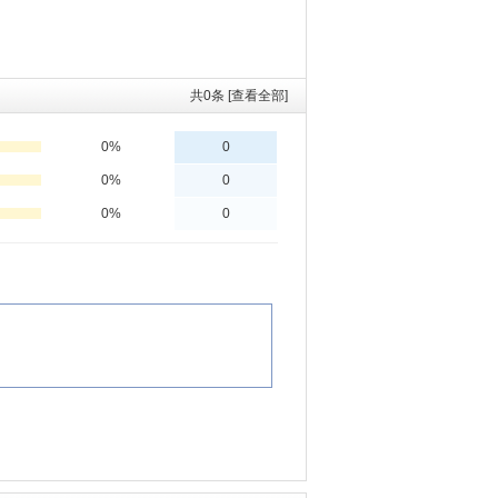
共
0
条 [查看全部]