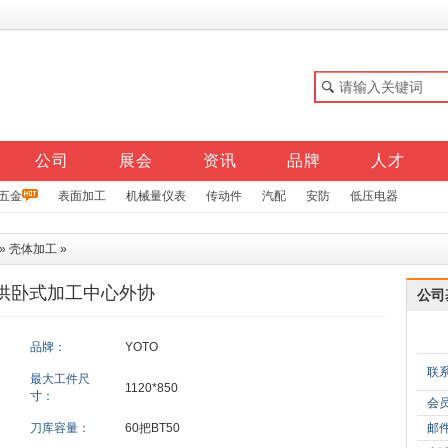
公司
展会
资讯
品牌
人才
五金
表面加工
机械量仪表
传动件
汽配
安防
低压电器
»
壳体加工
»
供卧式加工中心外协
公司
品牌：
YOTO
联
最大工件尺
1120*850
寸：
会
刀库容量：
60把BT50
邮