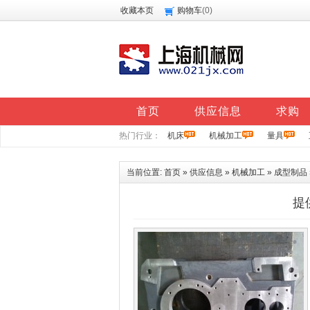
收藏本页
购物车
(
0
)
首页
供应信息
求购
热门行业：
机床
机械加工
量具
当前位置:
首页
»
供应信息
»
机械加工
»
成型制品
提