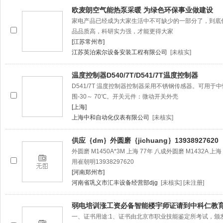
欧麦朗空气能热泵采暖 为绿色环保事业做建设
家电产品已经成为大家生活中不可缺少的一部分了，到底
品品质高，科研实力强，才能更得大家
[江苏常州市]
江苏英泊索尔设备安装工程有限公司
[未核实]
温度控制器D540/7T/D541/7T温度控制器
D541/7T 温度控制器控制器采用不锈钢传感器。可用
围-30～ 70℃。开关元件：微动开关外壳
[上海]
上海中和自动化仪表有限公司
[未核实]
供应｛dm｝外圆磨｛jichuang｝13938927620
外圆磨 M1450A*3M 上海 77年 八成外圆磨 M1432A 上海
用崔朝明13938297620
[河南郑州市]
河南省巩义市汇丰设备经营部djg
[未核实] [未注册]
弱电培训涨工资必备智能楼宇师证请到中科仁教
一、证书用途:1、证书由北京市职业技能鉴定所考试，颁