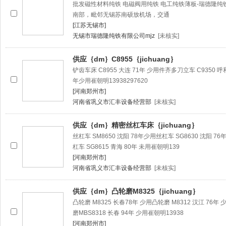
批发磁性材料纯铁 电磁阀用纯铁 电工纯铁薄板-瑞德隆
南部，毗邻无锡苏南硕放机场，交通
[江苏无锡市]
无锡市瑞德隆纯铁有限公司mjz
[未核实]
供应｛dm｝C8955｛jichuang｝
铲齿车床 C8955 大连 71年 少用件齐多刀立车 C9350 呼和
年少用崔朝明13938297620
[河南郑州市]
河南省巩义市汇丰设备经营部
[未核实]
供应｛dm｝精密丝杠车床｛jichuang｝
丝杠车 SM8650 沈阳 78年少用丝杠车 SG8630 沈阳 76
杠车 SG8615 青海 80年 未用崔朝明139
[河南郑州市]
河南省巩义市汇丰设备经营部
[未核实]
供应｛dm｝凸轮磨M8325｛jichuang｝
凸轮磨 M8325 长春78年 少用凸轮磨 M8312 汉江 76年 
磨MBS8318 长春 94年 少用崔朝明13938
[河南郑州市]