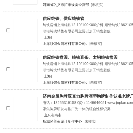
河南省巩义市汇丰设备经营部
[未核实]
供应纯铁、供应纯铁管
纯铁扁钢上海纯铁12-19*100*300炉料-顺锴纯铁1862105866
顺锴纯铁销售有限公司主要以加工销售超低
[上海]
上海顺锴金属材料有限公司d
[未核实]
供应纯铁盘圆、纯铁直条、太钢纯铁盘圆
纯铁扁钢上海纯铁12-19*100*300炉料-顺锴纯铁1862105866
顺锴纯铁销售有限公司主要以加工销售超低
[上海]
上海顺锴金属材料有限公司d
[未核实]
济南金属胸牌亚克力胸牌滴塑胸牌制作认准老牌
电话：13255319158 QQ：1149646051 www.jn
家集胸牌研发与推广为一体的综合性标识类
[山东济南市]
历城区普蓝设计制作中心
[未核实]