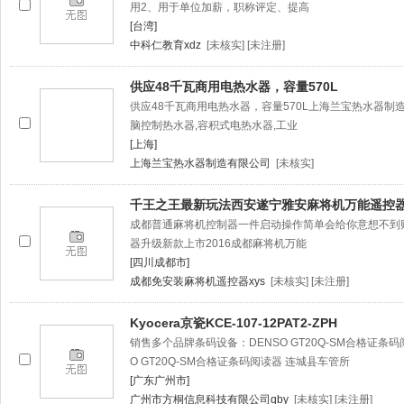
用2、用于单位加薪，职称评定、提高
[台湾]
中科仁教育xdz
[未核实] [未注册]
供应48千瓦商用电热水器，容量570L
供应48千瓦商用电热水器，容量570L上海兰宝热水器制造
脑控制热水器,容积式电热水器,工业
[上海]
上海兰宝热水器制造有限公司
[未核实]
千王之王最新玩法西安遂宁雅安麻将机万能遥控
成都普通麻将机控制器一件启动操作简单会给你意想不到
器升级新款上市2016成都麻将机万能
[四川成都市]
成都免安装麻将机遥控器xys
[未核实] [未注册]
Kyocera京瓷KCE-107-12PAT2-ZPH
销售多个品牌条码设备：DENSO GT20Q-SM合格证条
O GT20Q-SM合格证条码阅读器 连城县车管所
[广东广州市]
广州市方桐信息科技有限公司qby
[未核实] [未注册]