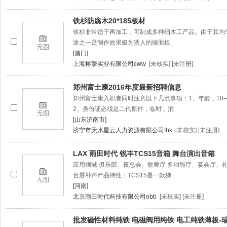
铁杉防腐木20*185板材
铁杉非常适于再加工，可制成多种细木工产品。由于其均
途之一是制作效果极为诱人的镶面板。
[澳门]
上海榕擎实业有限公司cww
[未核实] [未注册]
郑州富士康2016年度最新招聘信息
郑州富士康入职者同时注意以下几点事项：1、年龄，18
2、身份证必须是二代原件，临时，消
[山东济南市]
济宁市天水星云人力资源有限公司fhk
[未核实] [未注册]
LAX 雨田时代 锐丰TCS15音箱 舞台演出音箱
应用领域 俱乐部、夜总会、歌舞厅 多功能厅、宴会厅、礼
台唇补声产品特性：TCS15是一款梯
[河南]
北京雨田时代科技有限公司obb
[未核实] [未注册]
批发磁性材料纯铁 电磁阀用纯铁 电工纯铁薄板-