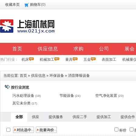
收藏本页
购物车
(
0
)
首页
供应信息
求购
公司
展会
热门行业：
机床
机械加工
量具
五金
表面加工
机械量
当前位置:
首页
»
供应信息
»
环保设备
»
消音降噪设备
按行业浏览
污水处理设备
节能设备
空气净化装置
(19)
(24)
(23)
其它未分类
(17)
全部
供应
提供服务
供应二手
提供加工
提供合作
标价