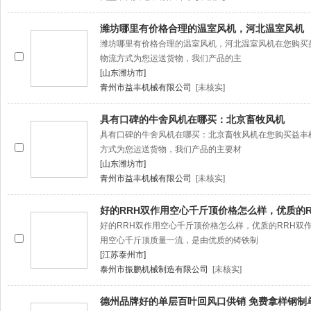
潍坊哪里有价格合理的温室风机，河北温室风机
潍坊哪里有价格合理的温室风机，河北温室风机在您购买
物流方式为您运送货物，我们产品的主
[山东潍坊市]
青州市益丰机械有限公司
[未核实]
具有口碑的牛舍风机在哪买：北京畜牧风机
具有口碑的牛舍风机在哪买：北京畜牧风机在您购买益丰
方式为您运送货物，我们产品的主要材
[山东潍坊市]
青州市益丰机械有限公司
[未核实]
好的RRH双作用空心千斤顶价格怎么样，优质的
好的RRH双作用空心千斤顶价格怎么样，优质的RRH双
用空心千斤顶质量一流，是由优质的铸铁制
[江苏泰州市]
泰州市振鹏机械制造有限公司
[未核实]
德州品牌好的单层百叶回风口供销 免费拿样钢制