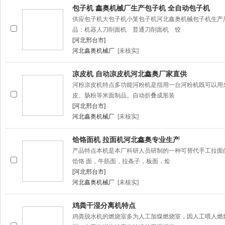
包子机 鑫奥机械厂生产包子机 全自动包子机
供应包子机大包子机小笼包子机河北鑫奥机械包子机生产
品：机器人刀削面机 普通刀削面机 饺
[河北邢台市]
河北鑫奥机械厂
[未核实]
凉皮机 自动凉皮机河北鑫奥厂家直供
河粉凉皮机特点多功能河粉机是指用一台河粉机既可以用
皮、肠粉等米面制品。自动折叠成形装
[河北邢台市]
河北鑫奥机械厂
[未核实]
饸饹面机 拉面机河北鑫奥专业生产
产品特点本机是本厂科研人员研制的一种可替代手工拉面
饸饹 面，牛筋面，拉条子，板面，烩
[河北邢台市]
河北鑫奥机械厂
[未核实]
鸡粪干湿分离机特点
鸡粪脱水机的燃烧室多为人工加煤燃烧室，因人工喂人燃