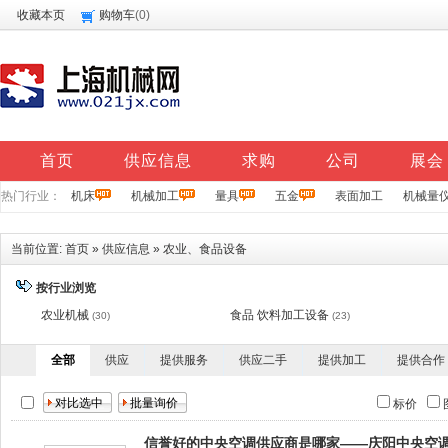
收藏本页
购物车
(
0
)
首页
供应信息
求购
公司
展会
热门行业：
机床
机械加工
量具
五金
表面加工
机械量
当前位置:
首页
»
供应信息
»
农业、食品设备
按行业浏览
农业机械
食品 饮料加工设备
(30)
(23)
全部
供应
提供服务
供应二手
提供加工
提供合作
标价
信誉好的中央空调供应商是哪家——庆阳中央空