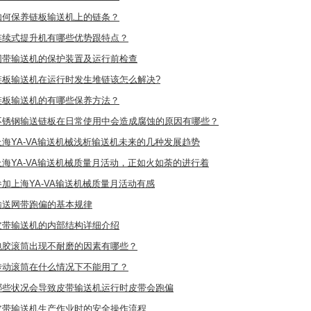
如何保养链板输送机上的链条？
连续式提升机有哪些优势跟特点？
网带输送机的保护装置及运行前检查
链板输送机在运行时发生堆链该怎么解决?
链板输送机的有哪些保养方法？
不锈钢输送链板在日常使用中会造成腐蚀的原因有哪些？
上海YA-VA输送机械浅析输送机未来的几种发展趋势
上海YA-VA输送机械质量月活动，正如火如荼的进行着
参加上海YA-VA输送机械质量月活动有感
输送网带跑偏的基本规律
皮带输送机的内部结构详细介绍
包胶滚筒出现不耐磨的因素有哪些？
传动滚筒在什么情况下不能用了？
哪些状况会导致皮带输送机运行时皮带会跑偏
皮带输送机生产作业时的安全操作流程