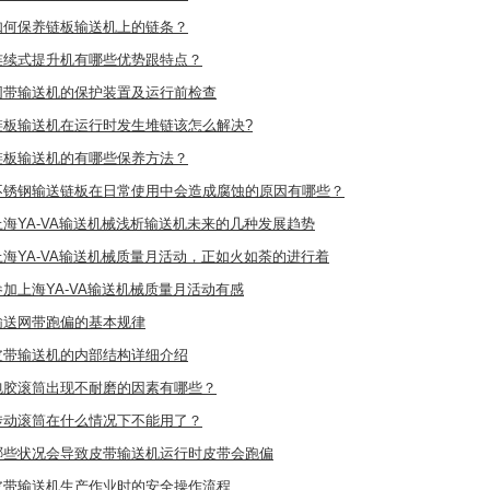
如何保养链板输送机上的链条？
连续式提升机有哪些优势跟特点？
网带输送机的保护装置及运行前检查
链板输送机在运行时发生堆链该怎么解决?
链板输送机的有哪些保养方法？
不锈钢输送链板在日常使用中会造成腐蚀的原因有哪些？
上海YA-VA输送机械浅析输送机未来的几种发展趋势
上海YA-VA输送机械质量月活动，正如火如荼的进行着
参加上海YA-VA输送机械质量月活动有感
输送网带跑偏的基本规律
皮带输送机的内部结构详细介绍
包胶滚筒出现不耐磨的因素有哪些？
传动滚筒在什么情况下不能用了？
哪些状况会导致皮带输送机运行时皮带会跑偏
皮带输送机生产作业时的安全操作流程