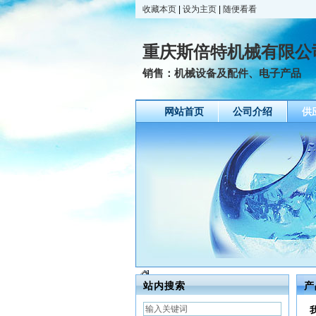
收藏本页
|
设为主页
|
随便看看
重庆斯倍特机械有限公
销售：机械设备及配件、电子产品
网站首页
公司介绍
供
站内搜索
产