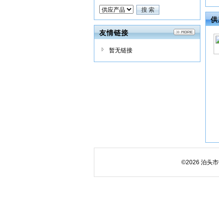
供
友情链接
暂无链接
©2026 泊