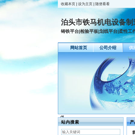
收藏本页
|
设为主页
|
随便看看
泊头市铁马机电设备制
铸铁平台|检验平板|划线平台|柔性工作
网站首页
公司介绍
供
站内搜索
产