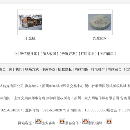
干燥机
丸粒化粉
[
供应信息搜索
] [
加入收藏
] [
告诉好友
] [
打印本文
] [
关闭窗口
]
首页
|
关于我们
|
联系方式
|
使用协议
|
版权隐私
|
网站地图
|
排名推广
|
网站留言
|
RS
络传媒有限公司 协办单位：苏州华东机械设备交易中心 昆山仕泰隆国际机械模具城 
律顾问：上海文勋律师事务所 刘律师
版权所有：苏州一家人网络传媒有限公司 备案号：苏IC
21-61482875
业务详情：021-61482875
新闻编辑：15850353063
展会合作：1391
网站客服：
服务咨询：
展会合作：
新闻编辑：