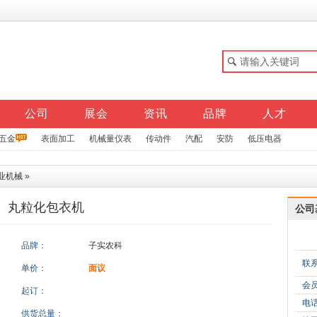
公司
展会
资讯
品牌
人才
五金
表面加工
机械量仪表
传动件
汽配
安防
低压电器
业机械
»
丸粒化包衣机
公司
品牌：
子实农科
联
单价：
面议
会
起订：
电
供货总量：