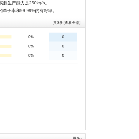
测生产能力是250kg/h。
单子率和99.99%的有籽率。
共
0
条 [查看全部]
更多»