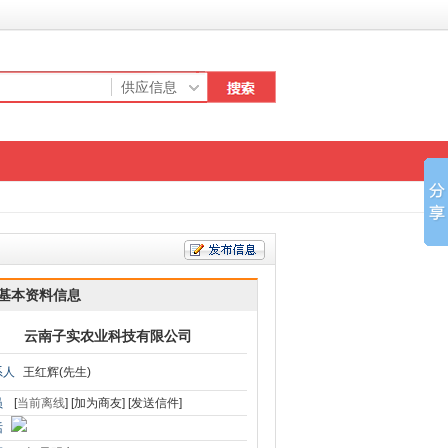
基本资料信息
云南子实农业科技有限公司
系人
王红辉(先生)
员
[
当前离线
]
[加为商友]
[发送信件]
话