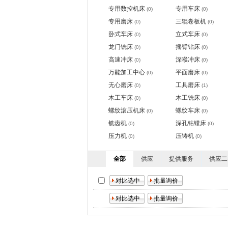
专用数控机床
专用车床
(0)
(0)
专用磨床
三辊卷板机
(0)
(0)
卧式车床
立式车床
(0)
(0)
龙门铣床
摇臂钻床
(0)
(0)
高速冲床
深喉冲床
(0)
(0)
万能加工中心
平面磨床
(0)
(0)
无心磨床
工具磨床
(0)
(1)
木工车床
木工铣床
(0)
(0)
螺纹滚压机床
螺纹车床
(0)
(0)
铣齿机
深孔钻镗床
(0)
(0)
压力机
压铸机
(0)
(0)
全部
供应
提供服务
供应二