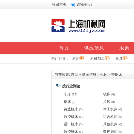
收藏本页
购物车
(
0
)
首页
供应信息
求购
热门行业：
机床
机械加工
量具
当前位置:
首页
»
供应信息
»
机床
»
带锯床
按行业浏览
车床
铣床
(19)
(6)
锯床
拉床
(2)
(0)
铸造机床
木工机床
(0)
(0)
数控机床
组合机床
(13)
(0)
进口机床
其他机床
(0)
(0)
数控铣床
数控磨床
(1)
(0)