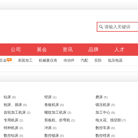
公司
展会
资讯
品牌
人才
五金
表面加工
机械量仪表
传动件
汽配
安防
低压电器
钻床
镗床
磨床
(9)
(1)
(5)
刨床、插床
卷板机床
锻压机床
(0)
(0)
(5)
齿轮加工机床
螺纹加工机床
加工中心
(2)
(3)
(9)
专用机床
剪板机、折弯机
电火花、线切割
(1)
(1)
(7)
特种机床
冲床
数控车床
(0)
(0)
(0)
数控钻床
数控锯床
数控镗床
(0)
(0)
(0)