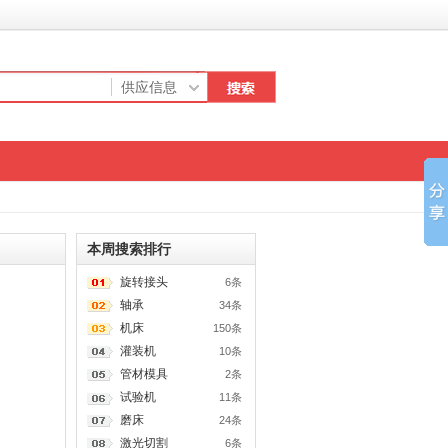
本周搜索排行
旋转接头
6条
轴承
34条
机床
150条
灌装机
10条
管材模具
2条
试验机
11条
磨床
24条
激光切割
6条