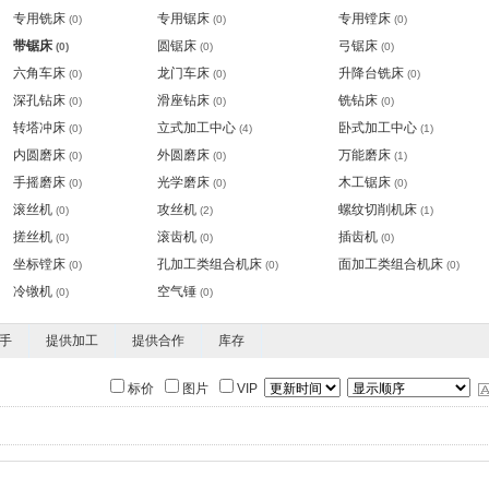
专用铣床
专用锯床
专用镗床
(0)
(0)
(0)
带锯床
圆锯床
弓锯床
(0)
(0)
(0)
六角车床
龙门车床
升降台铣床
(0)
(0)
(0)
深孔钻床
滑座钻床
铣钻床
(0)
(0)
(0)
转塔冲床
立式加工中心
卧式加工中心
(0)
(4)
(1)
内圆磨床
外圆磨床
万能磨床
(0)
(0)
(1)
手摇磨床
光学磨床
木工锯床
(0)
(0)
(0)
滚丝机
攻丝机
螺纹切削机床
(0)
(2)
(1)
搓丝机
滚齿机
插齿机
(0)
(0)
(0)
坐标镗床
孔加工类组合机床
面加工类组合机床
(0)
(0)
(0)
冷镦机
空气锤
(0)
(0)
手
提供加工
提供合作
库存
标价
图片
VIP