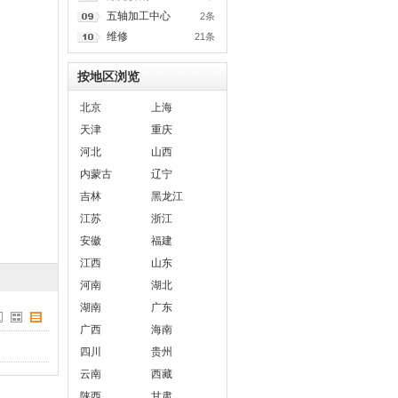
五轴加工中心
2条
维修
21条
按地区浏览
北京
上海
天津
重庆
河北
山西
内蒙古
辽宁
吉林
黑龙江
江苏
浙江
安徽
福建
江西
山东
河南
湖北
湖南
广东
广西
海南
四川
贵州
云南
西藏
陕西
甘肃