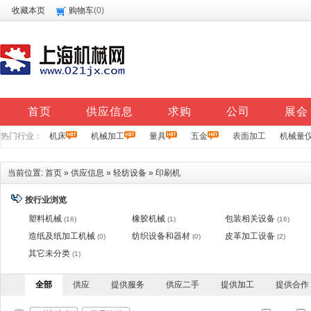
收藏本页
购物车
(
0
)
首页
供应信息
求购
公司
展会
热门行业：
机床
机械加工
量具
五金
表面加工
机械量
当前位置:
首页
»
供应信息
»
轻纺设备
»
印刷机
按行业浏览
塑料机械
橡胶机械
包装相关设备
(16)
(1)
(16)
造纸及纸加工机械
纺织设备和器材
皮革加工设备
(0)
(0)
(2)
其它未分类
(1)
全部
供应
提供服务
供应二手
提供加工
提供合作