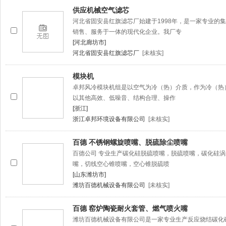
供应机械空气滤芯
河北省固安县红旗滤芯厂始建于1998年，是一家专业的
销售、服务于一体的现代化企业。我厂专
[河北廊坊市]
河北省固安县红旗滤芯厂
[未核实]
模块机
卓邦风冷模块机组是以空气为冷（热）介质，作为冷（热
以其他高效、低噪音、结构合理、操作
[浙江]
浙江卓邦环境设备有限公司
[未核实]
百德 不锈钢螺旋喷嘴、脱硫除尘喷嘴
百德公司 专业生产碳化硅脱硫喷嘴，脱硫喷嘴，碳化硅
嘴，切线空心锥喷嘴，空心锥脱硫喷
[山东潍坊市]
潍坊百德机械设备有限公司
[未核实]
百德 窑炉陶瓷耐火套管、燃气喷火嘴
潍坊百德机械设备有限公司是一家专业生产反应烧结碳化硅