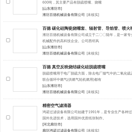
600吨，其主要产品有脱硫喷嘴、烧嘴
[山东潍坊市]
潍坊百德机械设备有限公司
[未核实]
百德 碳化硅陶瓷烧嘴套、辐射管、导焰管、喷火
潍坊百德机械设备有限公司成立于二〇〇陆年，是一家专业生
机械配件的高科技企业。公司西邻风
[山东潍坊市]
潍坊百德机械设备有限公司
[未核实]
百德 真空反映烧结碳化硅脱硫喷嘴
脱硫喷嘴用于电厂脱硫方面，除去电厂烟气中的二氧化硫
联合循环中燃气(供燃气轮机燃用)都有
[山东潍坊市]
潍坊百德机械设备有限公司
[未核实]
精密空气滤清器
鸿诺过滤设备有限公司始建于1991年，是专业生产各种
国外先进技术，选用国外优质纸张制作。
[河北廊坊市]
廊坊鸿诺过滤设备有限公司
[未核实]